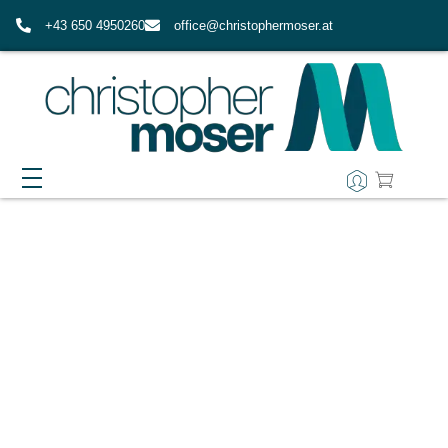
+43 650 4950260
office@christophermoser.at
EPIMIND-COACHING
WAS ERWARTET MICH IN EPIMIND?
AUSBILDUNG
FAQ ZUM EPIMIND-COACHING
IMPULSE & RESSOURCEN
ÜBER MICH
MEINE WERTE
KONTAKT