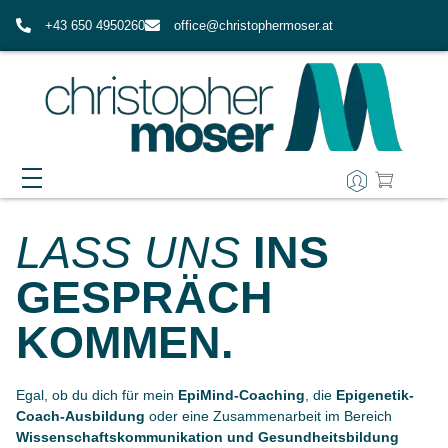
+43 650 4950260
office@christophermoser.at
EPIMIND-COACHING
LASS UNS
INS
WAS ERWARTET MICH IN EPIMIND?
AUSBILDUNG
GESPRÄCH
FAQ ZUM EPIMIND-COACHING
IMPULSE & RESSOURCEN
KOMMEN.
ÜBER MICH
Egal, ob du dich für mein
EpiMind-Coaching
, die
Epigenetik-
MEINE WERTE
KONTAKT
Coach-Ausbildung
oder eine Zusammenarbeit im Bereich
Wissenschaftskommunikation und Gesundheitsbildung