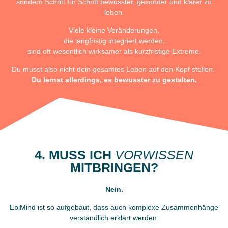
sondern Schritt für Schritt bewusster, gesünder und klarer zu
leben.
Viele kleine Veränderungen,
die langfristig integriert werden,
sind oft wesentlich wirksamer als kurzfristige Extreme.
Du musst also nicht dein gesamtes Leben auf den Kopf stellen.
Du lernst allerdings, es bewusster zu gestalten.
4. MUSS ICH
VORWISSEN
MITBRINGEN?
Nein.
EpiMind ist so aufgebaut, dass auch komplexe Zusammenhänge
verständlich erklärt werden.