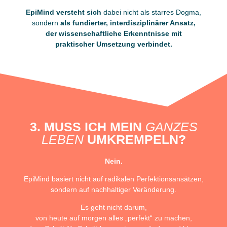
EpiMind versteht sich
dabei nicht als starres Dogma,
sondern
als fundierter, interdisziplinärer Ansatz,
der wissenschaftliche Erkenntnisse mit
praktischer Umsetzung verbindet.
3. MUSS ICH MEIN
GANZES
LEBEN
UMKREMPELN?
Nein.
EpiMind basiert nicht auf radikalen Perfektionsansätzen,
sondern auf nachhaltiger Veränderung.
Es geht nicht darum,
von heute auf morgen alles „perfekt“ zu machen,