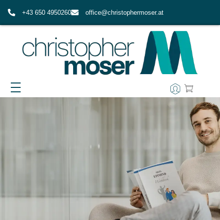
+43 650 4950260
office@christophermoser.at
EPIMIND-COACHING
WAS ERWARTET MICH IN EPIMIND?
AUSBILDUNG
FAQ ZUM EPIMIND-COACHING
IMPULSE & RESSOURCEN
ÜBER MICH
MEINE WERTE
KONTAKT