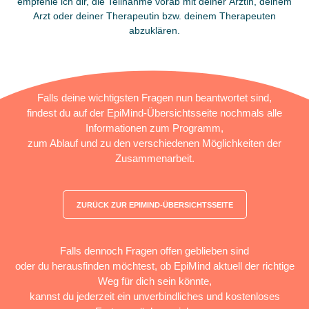
empfehle ich dir, die Teilnahme vorab mit deiner Ärztin, deinem
Arzt oder deiner Therapeutin bzw. deinem Therapeuten
abzuklären.
Falls deine wichtigsten Fragen nun beantwortet sind,
findest du auf der EpiMind-Übersichtsseite nochmals alle
Informationen zum Programm,
zum Ablauf und zu den verschiedenen Möglichkeiten der
Zusammenarbeit.
ZURÜCK ZUR EPIMIND-ÜBERSICHTSSEITE
Falls dennoch Fragen offen geblieben sind
oder du herausfinden möchtest, ob EpiMind aktuell der richtige
Weg für dich sein könnte,
kannst du jederzeit ein unverbindliches und kostenloses