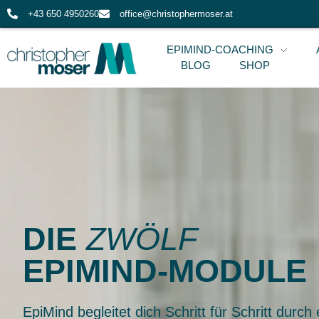
+43 650 4950260
office@christophermoser.at
EPIMIND-COACHING
BLOG
SHOP
DIE
ZWÖLF
EPIMIND-MODULE
EpiMind begleitet dich Schritt für Schritt durch