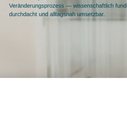
Veränderungsprozess — wissenschaftlich fundi
durchdacht und alltagsnah umsetzbar.