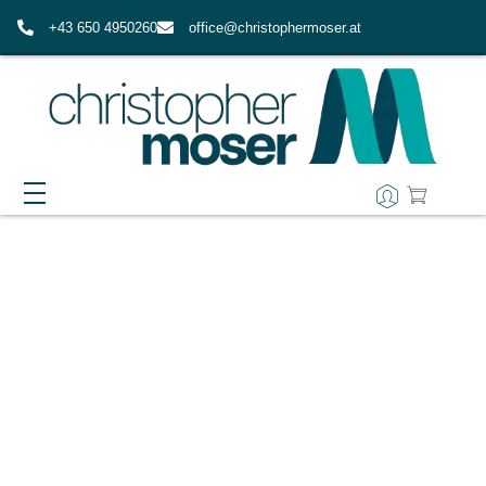
+43 650 4950260
office@christophermoser.at
EPIMIND-COACHING
WAS ERWARTET MICH IN EPIMIND?
AUSBILDUNG
FAQ ZUM EPIMIND-COACHING
IMPULSE & RESSOURCEN
ÜBER MICH
MEINE WERTE
KONTAKT