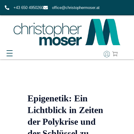
+43 650 4950260
office@christophermoser.at
EPIMIND-COACHING
WAS ERWARTET MICH IN EPIMIND?
AUSBILDUNG
FAQ ZUM EPIMIND-COACHING
IMPULSE & RESSOURCEN
Epigenetik: Ein
ÜBER MICH
Lichtblick in Zeiten
der Polykrise und
MEINE WERTE
KONTAKT
der Schlüssel zu