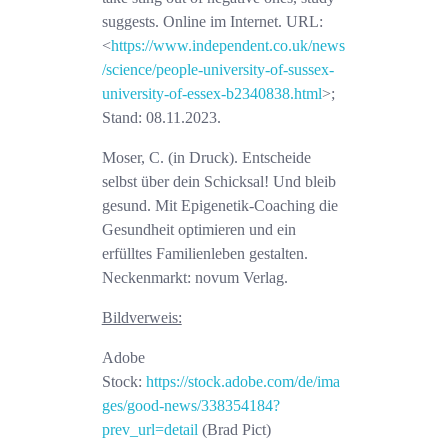
suggests.
Online im Internet. URL:
<
https://www.independent.co.uk/news
/science/people-university-of-sussex-
university-of-essex-b2340838.html
>;
Stand: 08.11.2023.
Moser, C. (in Druck). Entscheide
selbst über dein Schicksal! Und bleib
gesund. Mit Epigenetik-Coaching die
Gesundheit optimieren und ein
erfülltes Familienleben gestalten.
Neckenmarkt: novum Verlag.
Bildverweis:
Adobe
Stock:
https://stock.adobe.com/de/ima
ges/good-news/338354184?
prev_url=detail
(Brad Pict)