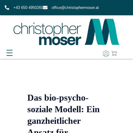
+43 650 4950260
office@christophermoser.at
EPIMIND-COACHING
WAS ERWARTET MICH IN EPIMIND?
AUSBILDUNG
FAQ ZUM EPIMIND-COACHING
IMPULSE & RESSOURCEN
Das bio-psycho-
ÜBER MICH
soziale Modell: Ein
ganzheitlicher
MEINE WERTE
KONTAKT
Ansatz für